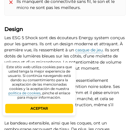
Ils manquent de connectivité sans fil, le son et le
micro ne sont pas les meilleurs.
Design
Les ESG
5 Shock sont des écouteurs Energy system
conçus
pour les gamers
. Ils ont un design moderne et attrayant. À
première vue, ils ressemblent à un
casque de jeu
. Ils sont
dotés de
lumières bleues
sur les côtés, d’une molette de
volume et d’un microphone. Le potentiomètre de volume
Este sitio web utiliza cookies para que
et le microphone sont allumés à tout moment.
usted tenga la mejor experiencia de
usuario. Si continúa navegando está
Ces écouteurs Energy system sont essentiellement
dando su consentimiento para la
aceptación de las mencionadas
fabriqués en plastique et ont une finition noire sobre. Ses
cookies y la aceptación de nuestra
dimensions sont de 200 x 180 x 90 mm et il pèse environ
política de cookies
, pinche el enlace
para mayor información.
400 grammes. C’est un casque bon marché, et cela se
ressent dans les matériaux de construction, même s’il
ACEPTAR
semble solide.
Le bandeau extensible, ainsi que les coques, ont un
rembourrage recouvert de tissu. De plus,
les coques