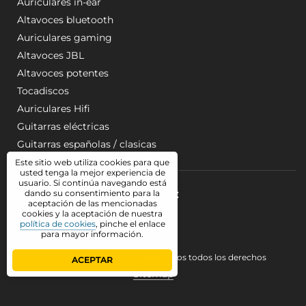
Auriculares in-ear
Altavoces bluetooth
Auriculares gaming
Altavoces JBL
Altavoces potentes
Tocadiscos
Auriculares Hifi
Guitarras eléctricas
Guitarras españolas / clasicas
Este sitio web utiliza cookies para que
usted tenga la mejor experiencia de
usuario. Si continúa navegando está
Síganos:
dando su consentimiento para la
aceptación de las mencionadas
Twitter(X)
cookies y la aceptación de nuestra
política de cookies
, pinche el enlace
Facebook
para mayor información.
© 2026 CulturaSonora - Reservados todos los derechos
ACEPTAR
Sitemap