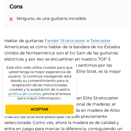
Cons
Ninguno, es una guitarra increíble.
Hablar de guitarras
Fender Stratocaster
o
Telecaster
Americanas es como hablar de la bandera de los Estados
Unidos de Norteamérica: son el tío Sam de las guitarras
eléctricas y por eso
se encuentran en nuestro TOP 3
.
Queremos contagiarte el amor que sentimos por las
Este sitio web utiliza cookies para que
Fender. Y esta, la Fender American Elite Strat, es la mejor
usted tenga la mejor experiencia de
usuario. Si continúa navegando está
Stratocaster calidad precio.
dando su consentimiento para la
aceptación de las mencionadas
Madera:
cookies y la aceptación de nuestra
política de cookies
, pinche el enlace
La guitarra eléctrica Fender American Elite Stratocaster
para mayor información.
incorpora una configuración tradicional de maderas:
el
ACEPTAR
cuerpo de la guitarra está construida en madera de Aliso
macizo de una sola pieza
que ha sido previamente
seleccionada. Como ves, ahora la madera es de calidad y
entra en juego para marcar la diferencia, consiguiendo un