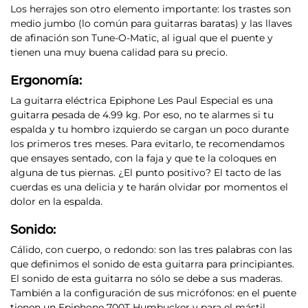
Los herrajes son otro elemento importante: los trastes son
medio jumbo (lo común para guitarras baratas) y
las llaves
de afinación son Tune-O-Matic, al igual que el puente
y
tienen una muy buena calidad para su precio.
Ergonomía:
La guitarra eléctrica Epiphone Les Paul Especial es una
guitarra pesada de 4.99 kg.
Por eso, no te alarmes si tu
espalda y tu hombro izquierdo se cargan un poco durante
los primeros tres meses. Para evitarlo, te recomendamos
que ensayes sentado, con la faja y que te la coloques en
alguna de tus piernas. ¿El punto positivo? El tacto de las
cuerdas es una delicia y te harán olvidar por momentos el
dolor en la espalda.
Sonido:
Cálido, con cuerpo, o redondo:
son las tres palabras con las
que definimos el sonido de esta guitarra para principiantes.
El sonido de esta guitarra no sólo se debe a sus maderas.
También a la configuración de sus micrófonos: en el puente
tienen un Epiphone 700T Humbucker y para el mástil